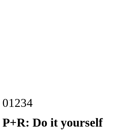
0
1
2
3
4
P+R: Do it yourself